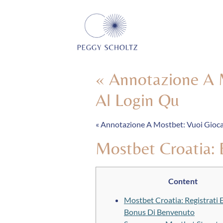
« Annotazione A 
Al Login Qu
« Annotazione A Mostbet: Vuoi Gioc
Mostbet Croatia: 
Content
Mostbet Croatia: Registrati E 
Bonus Di Benvenuto