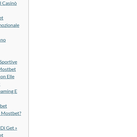
l Casinò
et
mozionale
ino
Sportive
Mostbet
on Elle
t
eaming E
tbet
e Mostbet?
 Di Get »
et