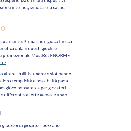
to esperienza su molti dispositivi
sione internet, svuotare la cache,
to
asualmente. Prima che il gioco finisca
enetica dalam questi giochi e
codice promozionale MostBet ENORME
om/
o girare i rulli. Numerose slot hanno
 la loro semplicità e possibilità pada
am gioco pensate sia per giocatori
 e different roulette games e una »
I
 giocatori, i giocatori possono