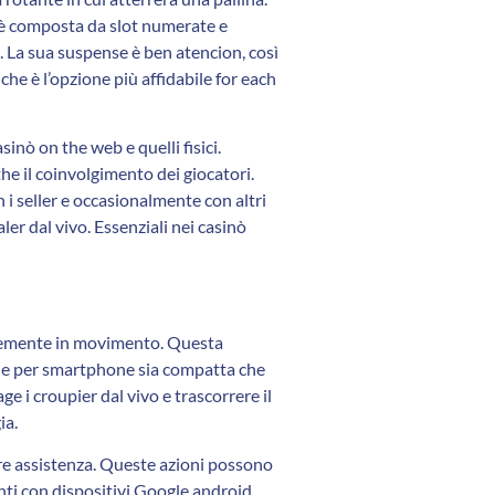
a è composta da slot numerate e
o. La sua suspense è ben atencion, così
he è l’opzione più affidabile for each
sinò on the web e quelli fisici.
the il coinvolgimento dei giocatori.
 i seller e occasionalmente con altri
er dal vivo. Essenziali nei casinò
antemente in movimento. Questa
one per smartphone sia compatta che
 i croupier dal vivo e trascorrere il
ia.
are assistenza. Queste azioni possono
enti con dispositivi Google android