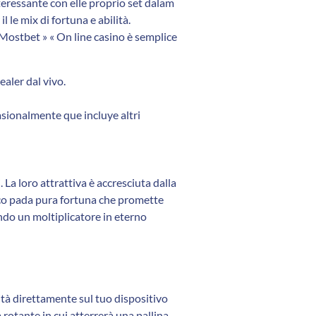
nteressante con elle proprio set dalam
l le mix di fortuna e abilità.
p Mostbet » « On line casino è semplice
aler dal vivo.
asionalmente que incluye altri
 La loro attrattiva è accresciuta dalla
ioco pada pura fortuna che promette
ando un moltiplicatore in eterno
ità direttamente sul tuo dispositivo
rotante in cui atterrerà una pallina.