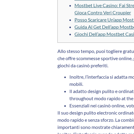
Mostbet Live Casino: Fai Str
Gioca Contro Veri Croupier
Posso Scaricare Un’app Most
Guida Al Get Dell’app Mostb
Giochi Dell’app Mostbet Cas
Allo stesso tempo, puoi togliere grat
che offre scommesse sportive online, g
giochi da casinò preferiti.
Inoltre, l’interfaccia si adatta 
mobili.
Il adatto design pulito e ordinat
throughout modo rapido at the 
Essenziali nei casinò online, vo
Il suo design pulito electronic ordinato
modo rapido e senza sforzo. La combin
importanti sono mostrate chiaramente 