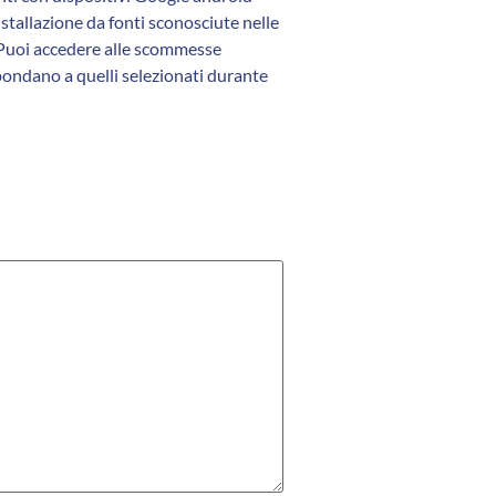
nstallazione da fonti sconosciute nelle
. Puoi accedere alle scommesse
pondano a quelli selezionati durante