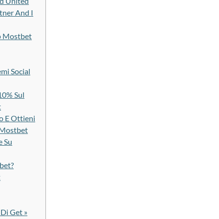
d United
tner And I
p Mostbet
mi Social
10% Sul
t
o E Ottieni
 Mostbet
e Su
bet?
t
 Di Get »