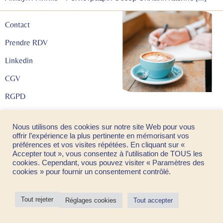
Contact
Prendre RDV
Linkedin
CGV
RGPD
Copyright © - Website PeggyScholtz - Tous droits réservés 2022
Nous utilisons des cookies sur notre site Web pour vous
Mentions légales et politique de confidentialité
offrir l’expérience la plus pertinente en mémorisant vos
préférences et vos visites répétées. En cliquant sur «
Accepter tout », vous consentez à l’utilisation de TOUS les
cookies. Cependant, vous pouvez visiter « Paramètres des
cookies » pour fournir un consentement contrôlé.
Tout rejeter
Réglages cookies
Tout accepter