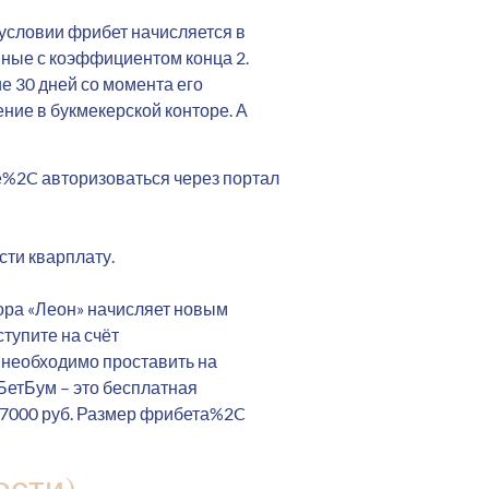
условии фрибет начисляется в
нные с коэффициентом конца 2.
е 30 дней со момента его
ие в букмекерской конторе. А
е%2C авторизоваться через портал
ти кварплату.
тора «Леон» начисляет новым
тупите на счёт
 необходимо проставить на
БетБум – это бесплатная
о 7000 руб. Размер фрибета%2C
ости)