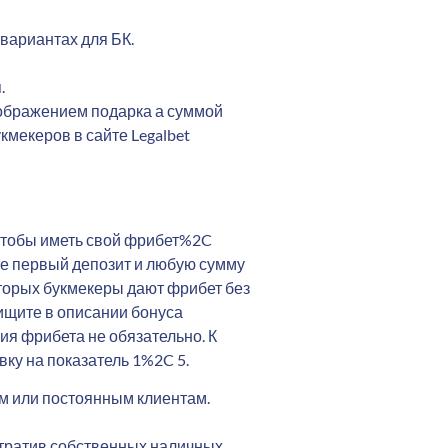
вариантах для БК.
.
зображением подарка а суммой
кмекеров в сайте Legalbet
 Чтобы иметь свой фрибет%2C
е первый депозит и любую сумму
торых букмекеры дают фрибет без
 ищите в описании бонуса
ия фрибета не обязательно. К
ку на показатель 1%2C 5.
м или постоянным клиентам.
отратив собственных наличных.