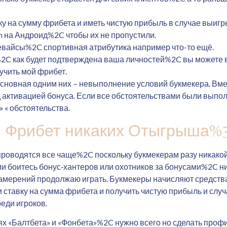
ку на сумму фрибета и иметь чистую прибыль в случае выиг
m на Андроид%2C чтобы их не пропустили.
айсы%2C спортивная атрибутика например что-то ещё.
C как будет подтверждена ваша личностей%2C вы можете ве
учить мой фрибет.
сновная одним них – невыполнение условий букмекера. Вме
 активацией бонуса. Если все обстоятельствами были выпол
 « обстоятельства.
м Фрибет никаких Отыгрыша%
 проводятся все чаще%2C поскольку букмекерам разу никак
и боитесь бонус‑хантеров или охотников за бонусами%2C ни
намерений продолжаю играть. Букмекеры начисляют средств
и ставку на сумма фрибета и получить чистую прибыль и сл
еди игроков.
иях «Балтбета» и «Фонбета»%2C нужно всего но сделать про