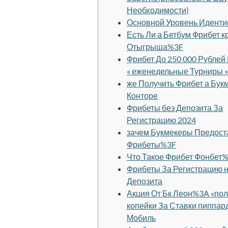
Необходимости)
Основной Уровень Идент
Есть Ли а Бетбум Фрибет 
Отыгрыша%3F
Фрибет До 250 000 Рублей
« еженедельные Турниры »
же Получить Фрибет а Бук
Конторе
Фрибеты без Депозита За
Регистрацию 2024
зачем Букмекеры Предос
Фрибеты%3F
Что Такое Фрибет Фонбет
Фрибеты За Регистрацию 
Депозита
Акция От Бк Леон%3A «пол
копейки За Ставки пиппар
Мобиль