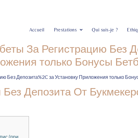
Accueil
Prestations
Qui suis-je ?
Ethiq
беты За Регистрацию Без 
ожения только Бонусы Бетб
ию Без Депозита%2C за Установку Приложения только Бону
Без Депозита От Букмекерс
пис (при